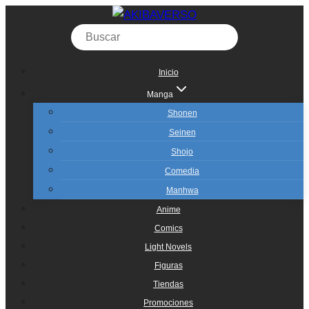
Saltar
al
contenido
Inicio
Manga
Shonen
Seinen
Shojo
Comedia
Manhwa
Anime
Comics
Light Novels
Figuras
Tiendas
Promociones