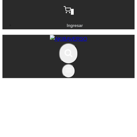
0
Ingresar
Shuumatsu no
Valkyrie 03